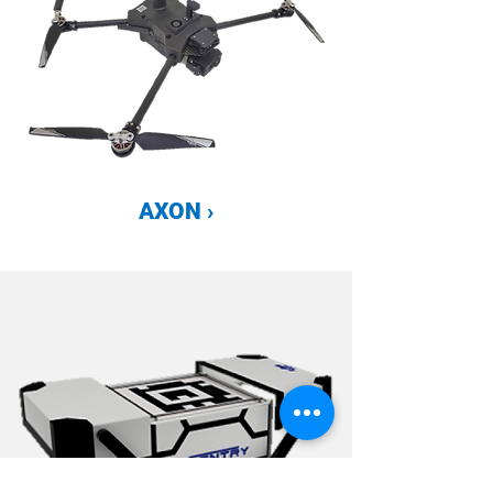
AXON ›