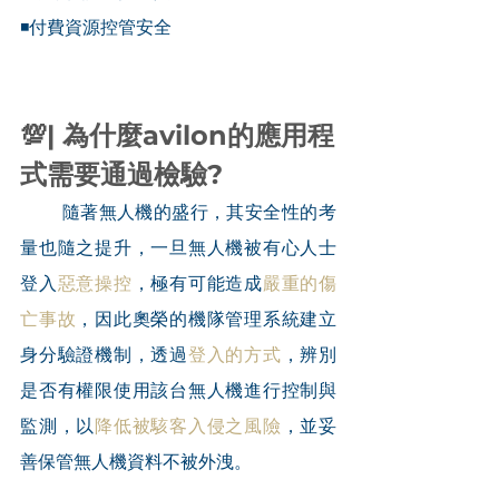
◾付費資源控管安全
💯| 為什麼avilon的應用程
式需要通過檢驗?
           隨著無人機的盛行，其安全性的考
量也隨之提升，一旦無人機被有心人士
登入
惡意操控
，極有可能造成
嚴重的傷
亡事故
，因此奧榮的機隊管理系統建立
身分驗證機制，透過
登入的方式
，辨別
是否有權限使用該台無人機進行控制與
監測，以
降低被駭客入侵之風險
，並妥
善保管無人機資料不被外洩。