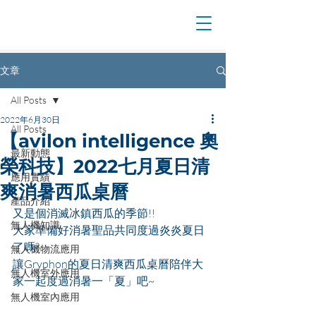
文章
All Posts
2022年6月30日
All Posts
【avilon intelligence 奧
最新動態
榮科技】2022七月夏日清
應用實績
爽消暑西瓜桌曆
產品介紹
又是個消滅冰鎮西瓜的季節!!
無人機知識
大家準備好消暑聖品共同度過炎炎夏日
了嗎?
無人機物流應用
讓Gryphon的夏日清爽西瓜桌曆陪伴大
無人機室外應用
家一起度過消暑一「夏」吧~
無人機室內應用